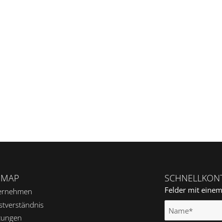
EMAP
SCHNELLKON
Felder mit eine
ernehmen
stverständnis
tungen