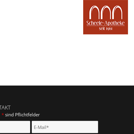
TAKT
m
*
sind Pflichtfelder