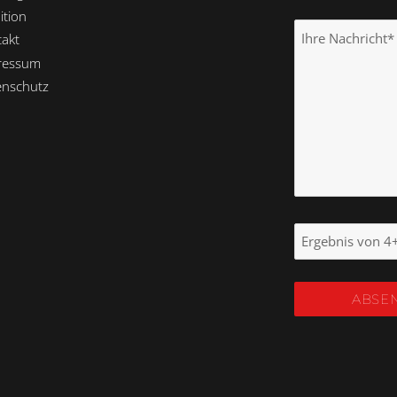
ition
akt
ressum
enschutz