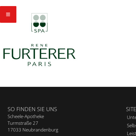
SO FINDEN SIE UNS
SIT
Scheele-Apotheke
Unt
Turmstraße 27
Selb
17033 Neubrandenburg
Leis