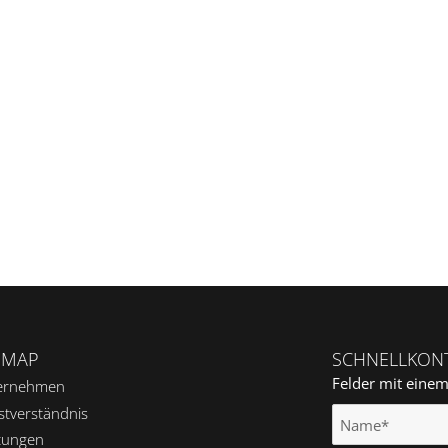
EMAP
SCHNELLKON
Felder mit eine
ernehmen
stverständnis
tungen