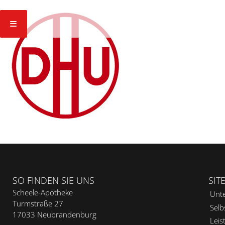
SO FINDEN SIE UNS
SIT
Scheele-Apotheke
Unt
Turmstraße 27
Selb
17033 Neubrandenburg
Leis