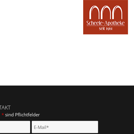
TAKT
m
*
sind Pflichtfelder