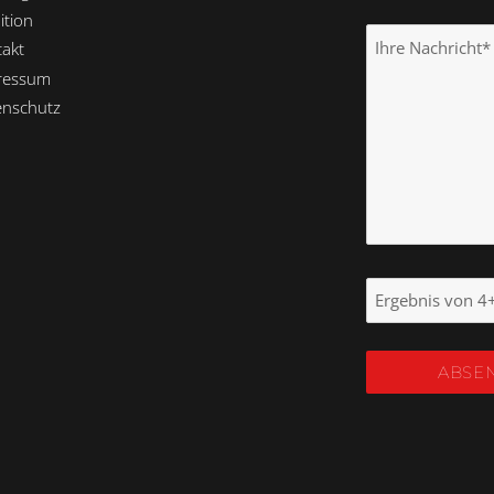
ition
akt
ressum
enschutz